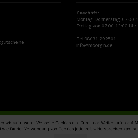
Geschäft:
Montag-Donnerstag: 07:00-1
Freitag von 07:00-13:00 Uhr
n
Tel 08031 292501
gutscheine
info@moorgin.de
en wir auf unserer Webseite Cookies ein. Durch das Weitersurfen auf
nd wie Du der Verwendung von Cookies jederzeit widersprechen kannst,