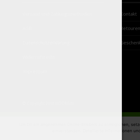
Versand und Zahlungsmethoden
Kontakt
AGB
Retoure
Datenschutzerklärung
Geschenk
Widerrufsrecht
Impressum
Copyright 2018 MOORGIN
Um Dir ein angenehmes Online-Erlebnis zu ermöglichen, setz
einverstanden. Detaillierte Informationen u