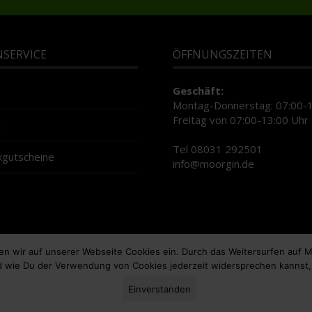
SERVICE
ÖFFNUNGSZEITEN
Geschäft:
Montag-Donnerstag: 07:00-1
Freitag von 07:00-13:00 Uhr
n
Tel 08031 292501
gutscheine
info@moorgin.de
en wir auf unserer Webseite Cookies ein. Durch das Weitersurfen auf
nd wie Du der Verwendung von Cookies jederzeit widersprechen kannst,
Einverstanden