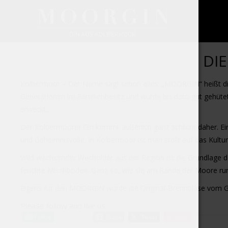
DI
Kolbermoor – Der Name sagt schon alles: „MOORGIN“ heißt die 
Generationen im Familienbesitz und wurde bis dato gut gehüte
erweckt.
Der Kolbermoorer Gin kommt äußerlich ganz schlicht daher. Ein
und Geheimnisvolle. In Kolbermoor ist man stolz auf das Kultur
Wild wachsender Wacholder aus der Region ist die Grundlage de
feuchte Mischböden. Ganz so, wie sie am Rande der Moore ru
Eigens für den MOORGIN wurde die Original-Brennblase vom Gro
Please follow and like us: