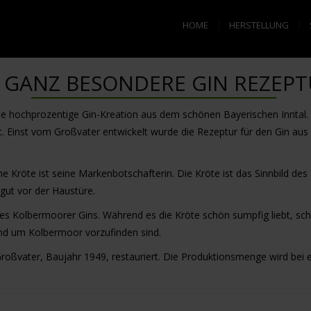
HOME
HERSTELLUNG
E GANZ BESONDERE GIN REZEPT
hochprozentige Gin-Kreation aus dem schönen Bayerischen Inntal. Die
t. Einst vom Großvater entwickelt wurde die Rezeptur für den Gin a
e Kröte ist seine Markenbotschafterin. Die Kröte ist das Sinnbild de
gut vor der Haustüre.
s Kolbermoorer Gins. Während es die Kröte schön sumpfig liebt, schä
nd um Kolbermoor vorzufinden sind.
ßvater, Baujahr 1949, restauriert. Die Produktionsmenge wird bei er