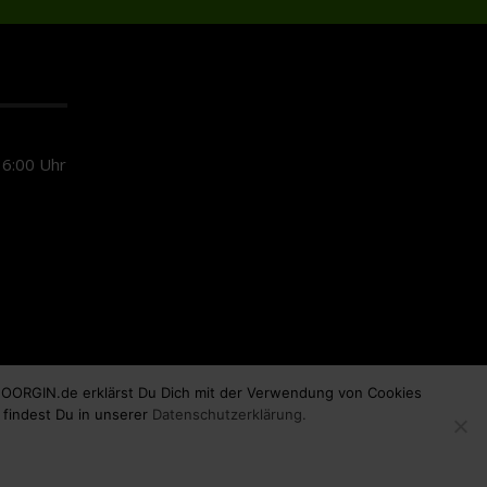
6:00 Uhr
 MOORGIN.de erklärst Du Dich mit der Verwendung von Cookies
 findest Du in unserer
Datenschutzerklärung.
powered by
adbebo