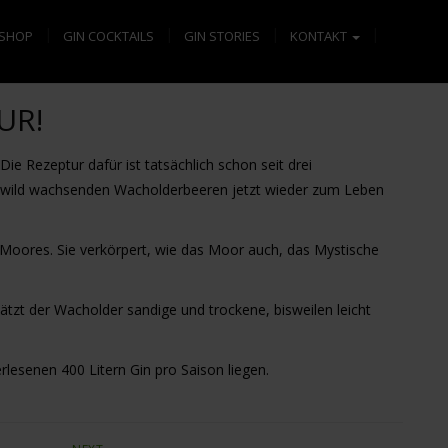
SHOP
GIN COCKTAILS
GIN STORIES
KONTAKT
UR!
 Rezeptur dafür ist tatsächlich schon seit drei
us wild wachsenden Wacholderbeeren jetzt wieder zum Leben
s Moores. Sie verkörpert, wie das Moor auch, das Mystische
tzt der Wacholder sandige und trockene, bisweilen leicht
lesenen 400 Litern Gin pro Saison liegen.