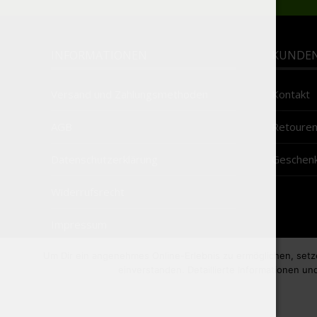
INFORMATIONEN
KUNDEN
Versand und Zahlungsmethoden
Kontakt
AGB
Retoure
Datenschutzerklärung
Geschenk
Widerrufsrecht
Impressum
Um Dir ein angenehmes Online-Erlebnis zu ermöglichen, setz
einverstanden. Detaillierte Informationen u
Copyright 2018 MOORGIN