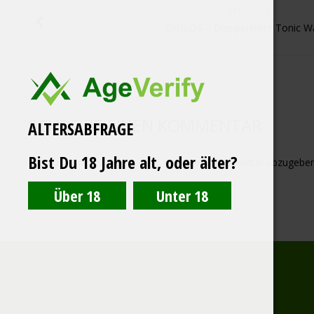
PREVIOUS
GINLOS – Das perfekte Tonic W
SCHREIBE EINEN KOMMENTAR
ALTERSABFRAGE
Bist Du 18 Jahre alt, oder älter?
Du musst
angemeldet
sein, um einen Kommentar abzugeben